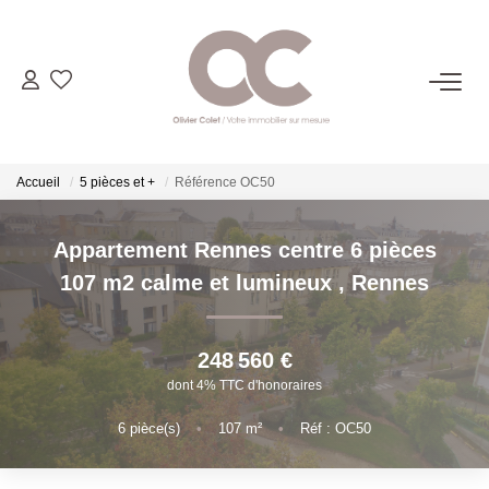
06.14.98.69.34
ACHETER
Accueil
5 pièces et +
Référence OC50
LOUER
Appartement Rennes centre 6 pièces
107 m2 calme et lumineux
,
Rennes
ESTIMER
248 560 €
L'AGENCE
dont 4% TTC d'honoraires
6
pièce(s)
•
107
m²
•
Réf : OC50
CONTACT