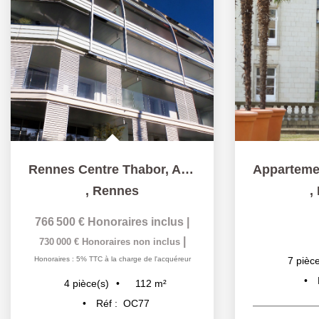
Rennes Centre Thabor, Appartement dans résidence de...
,
Rennes
,
766 500 €
Honoraires inclus
|
|
730 000 €
Honoraires non inclus
Honoraires : 5% TTC à la charge de l'acquéreur
7
pièce
112
m²
4
pièce(s)
Réf :
OC77