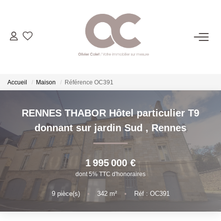
06.14.98.69.34
ACHETER
Accueil
Maison
Référence OC391
LOUER
RENNES THABOR Hôtel particulier T9
donnant sur jardin Sud
,
Rennes
ESTIMER
1 995 000 €
L'AGENCE
dont 5% TTC d'honoraires
9
pièce(s)
•
342
m²
•
Réf : OC391
CONTACT