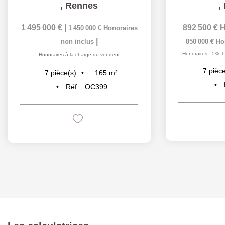
,
Rennes
,
1 495 000 €
|
892 500 €
H
1 450 000 €
Honoraires
|
non inclus
850 000 €
Ho
Honoraires : 5% T
Honoraires à la charge du vendeur
7
pièce
165
m²
7
pièce(s)
Réf :
OC399