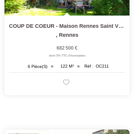
COUP DE COEUR - Maison Rennes Saint Vincent T6 Lumineuse...
,
Rennes
682 500 €
dont 5% TTC d'honoraires
122
M²
Réf :
OC211
6
Pièce(s)