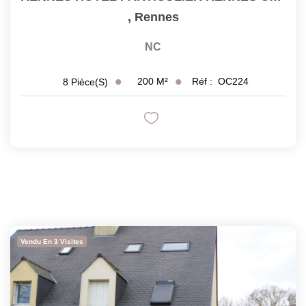
,
Rennes
NC
200
M²
Réf :
OC224
8
Pièce(s)
Vendu En 3 Visites