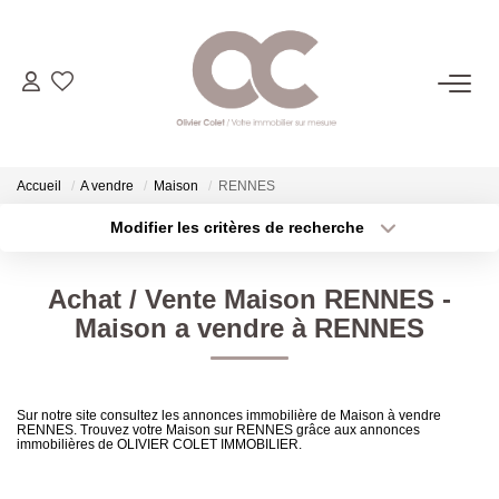
06.14.98.69.34
ACHETER
Accueil
A vendre
Maison
RENNES
Modifier les critères de recherche
Type de transaction
Localisation
LOUER
Acheter
Localisation
Achat / Vente Maison RENNES -
Type de bien
ESTIMER
Sélectionnez...
Surface min
Maison a vendre à RENNES
Plus de critères
Budget max
L'AGENCE
Sur notre site consultez les annonces immobilière de Maison à vendre
RENNES. Trouvez votre Maison sur RENNES grâce aux annonces
Créer une alerte
CONTACT
immobilières de OLIVIER COLET IMMOBILIER.