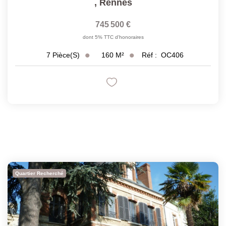
,
Rennes
745 500 €
dont 5% TTC d'honoraires
160
M²
Réf :
OC406
7
Pièce(s)
Quartier Recherché