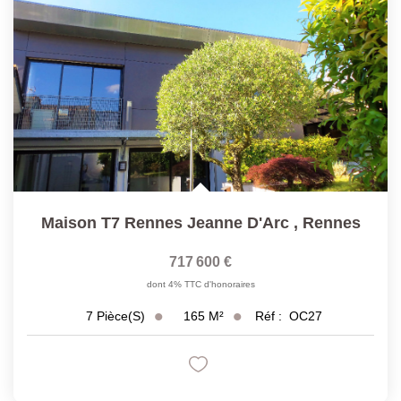
Maison T7 Rennes Jeanne D'Arc
,
Rennes
717 600 €
dont 4% TTC d'honoraires
165
M²
Réf :
OC27
7
Pièce(s)