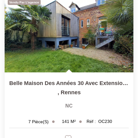
Vendu Par L'agence
Belle Maison Des Années 30 Avec Extension T7 141 M² ...
,
Rennes
NC
141
M²
Réf :
OC230
7
Pièce(s)