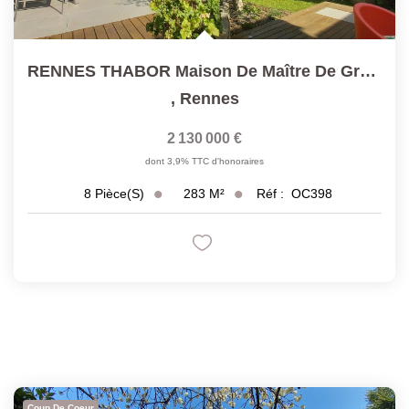
RENNES THABOR Maison De Maître De Grand Confort 8 Pièces
,
Rennes
2 130 000 €
dont 3,9% TTC d'honoraires
283
M²
Réf :
OC398
8
Pièce(s)
Coup De Coeur