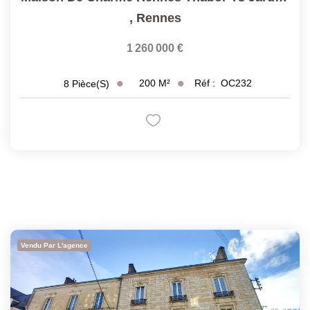
,
Rennes
1 260 000 €
200
M²
Réf :
OC232
8
Pièce(s)
Vendu Par L'agence