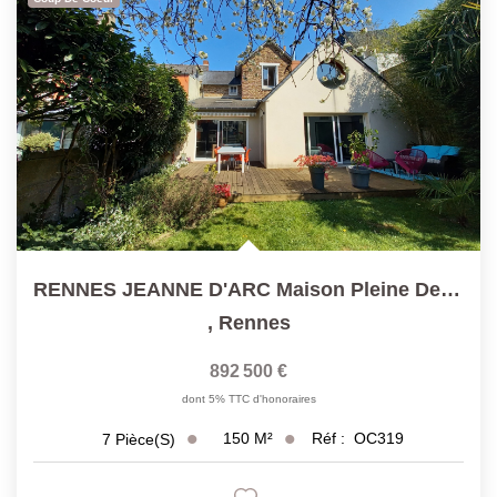
RENNES JEANNE D'ARC Maison Pleine De Charme.150 M²...
,
Rennes
892 500 €
dont 5% TTC d'honoraires
150
M²
Réf :
OC319
7
Pièce(s)