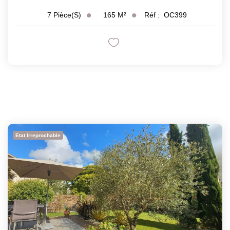
165
M²
Réf :
OC399
7
Pièce(s)
Etat Irreprochable