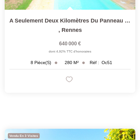
A Seulement Deux Kilomètres Du Panneau "Rennes" Propriété...
,
Rennes
640 000 €
dont 4,92% TTC d'honoraires
280
M²
Réf :
Oc51
8
Pièce(s)
Vendu En 3 Visites