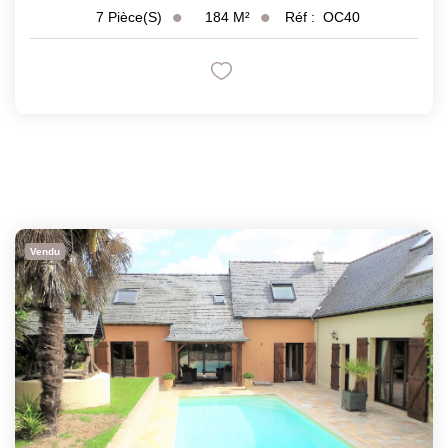
184
M²
Réf :
OC40
7
Pièce(s)
Vendu