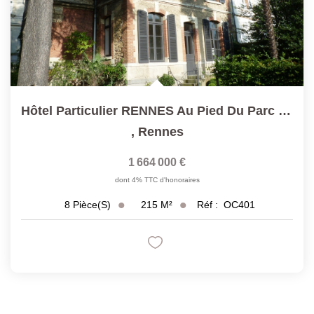
Hôtel Particulier RENNES Au Pied Du Parc Du Thabor
,
Rennes
1 664 000 €
dont 4% TTC d'honoraires
215
M²
Réf :
OC401
8
Pièce(s)