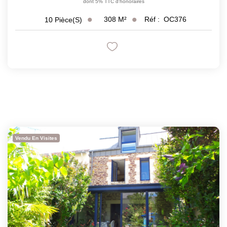
dont 5% TTC d'honoraires
308
M²
Réf :
OC376
10
Pièce(s)
Vendu En Visites