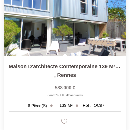
Maison D'architecte Contemporaine 139 M² Hab 152 M² Au Sol
,
Rennes
588 000 €
dont 5% TTC d'honoraires
139
M²
Réf :
OC97
6
Pièce(s)