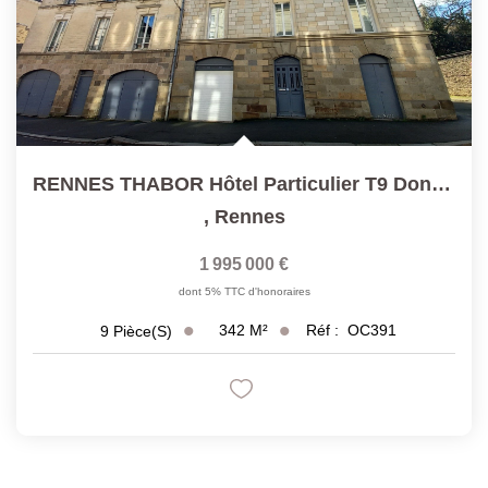
RENNES THABOR Hôtel Particulier T9 Donnant Sur Jardin Sud
,
Rennes
1 995 000 €
dont 5% TTC d'honoraires
342
M²
Réf :
OC391
9
Pièce(s)