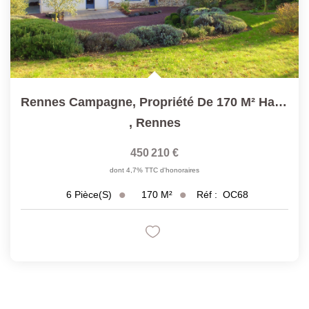
Rennes Campagne, Propriété De 170 M² Habitables
,
Rennes
450 210 €
dont 4,7% TTC d'honoraires
170
M²
Réf :
OC68
6
Pièce(s)