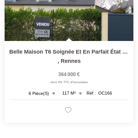
Belle Maison T6 Soignée Et En Parfait État 117 M² Habitables
,
Rennes
364 000 €
dont 4% TTC d'honoraires
117
M²
Réf :
OC166
6
Pièce(s)