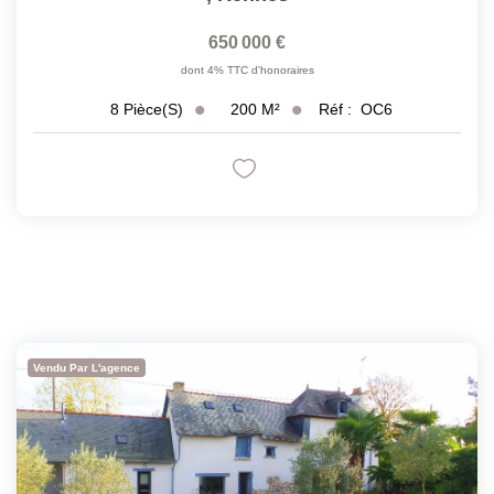
650 000 €
dont 4% TTC d'honoraires
200
M²
Réf :
OC6
8
Pièce(s)
Vendu Par L'agence