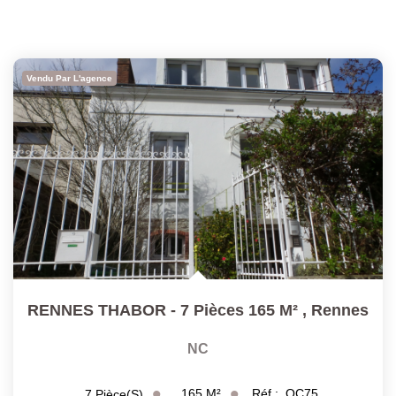
Vendu Par L'agence
RENNES THABOR - 7 Pièces 165 M²
,
Rennes
NC
165
M²
Réf :
OC75
7
Pièce(s)