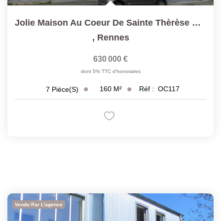
Jolie Maison Au Coeur De Sainte Thèrèse Dans Rue Calme Et...
,
Rennes
630 000 €
dont 5% TTC d'honoraires
160
M²
Réf :
OC117
7
Pièce(s)
Vendu Par L'agence