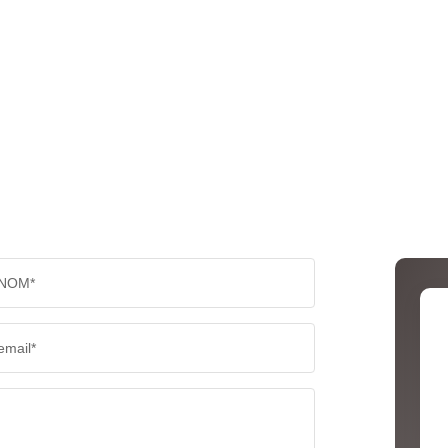
NOM*
email*