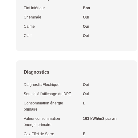
Etat intérieur
Bon
Cheminée
Oui
Calme
Oui
Clair
Oui
Diagnostics
Diagnostic Electrique
Oui
Soumis à l'affichage du DPE
Oui
Consommation énergie
D
primaire
Valeur consommation
163 kWh/m2 par an
énergie primaire
Gaz Effet de Serre
E