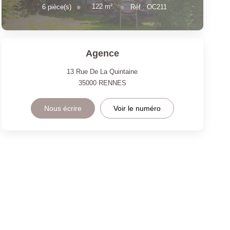
122
m²
6
pièce(s)
Réf :
OC211
Agence
13 Rue De La Quintaine
35000
RENNES
Nous écrire
Voir le numéro