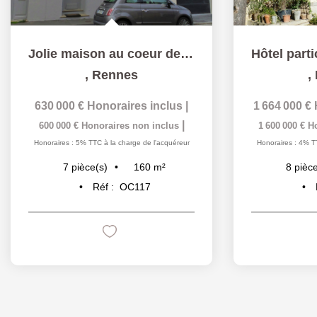
Jolie maison au coeur de Sainte Thèrèse dans rue calme et...
,
Rennes
,
630 000 €
Honoraires inclus
|
1 664 000 €
|
600 000 €
Honoraires non inclus
1 600 000 €
H
Honoraires : 5% TTC à la charge de l'acquéreur
Honoraires : 4% T
160
m²
7
pièce(s)
8
pièce
Réf :
OC117