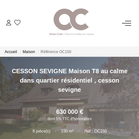
06.14.98.69.34
ACHETER
Accueil
Maison
Référence OC150
LOUER
CESSON SEVIGNE Maison T8 au calme
dans quartier résidentiel
,
cesson
ESTIMER
sevigne
L'AGENCE
630 000 €
dont 5% TTC d'honoraires
CONTACT
8
pièce(s)
•
230
m²
•
Réf : OC150