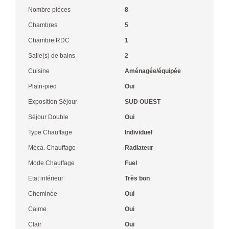
Nombre pièces
8
Chambres
5
Chambre RDC
1
Salle(s) de bains
2
Cuisine
Aménagée/équipée
Plain-pied
Oui
Exposition Séjour
SUD OUEST
Séjour Double
Oui
Type Chauffage
Individuel
Méca. Chauffage
Radiateur
Mode Chauffage
Fuel
Etat intérieur
Très bon
Cheminée
Oui
Calme
Oui
Clair
Oui