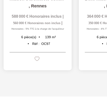
,
Rennes
,
588 000 €
Honoraires inclus
|
364 000 €
H
|
560 000 €
Honoraires non inclus
350 000 €
Ho
Honoraires : 5% TTC à la charge de l'acquéreur
Honoraires : 4% T
139
m²
6
pièce(s)
6
pièc
Réf :
OC97