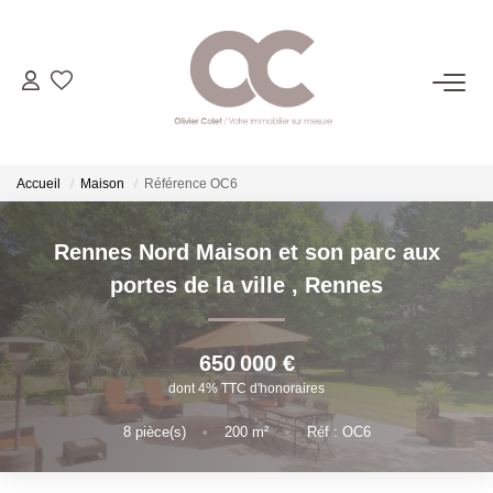
06.14.98.69.34
ACHETER
Accueil
Maison
Référence OC6
LOUER
Rennes Nord Maison et son parc aux
portes de la ville
,
Rennes
ESTIMER
650 000 €
L'AGENCE
dont 4% TTC d'honoraires
8
pièce(s)
•
200
m²
•
Réf : OC6
CONTACT