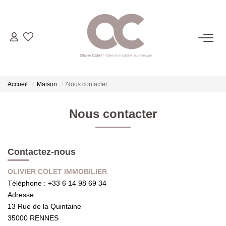
06.14.98.69.34
ACHETER
Accueil
Maison
Nous contacter
LOUER
Nous contacter
ESTIMER
Contactez-nous
L'AGENCE
OLIVIER COLET IMMOBILIER
Téléphone :
+33 6 14 98 69 34
Adresse :
CONTACT
13 Rue de la Quintaine
35000
RENNES