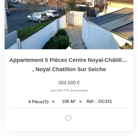
Appartement 5 Pièces Centre Noyal-Châtillon-Sur-Seiche
,
Noyal Chatillon Sur Seiche
304 500 €
dont 5% TTC d'honoraires
106
M²
Réf :
OC331
4
Pièce(s)