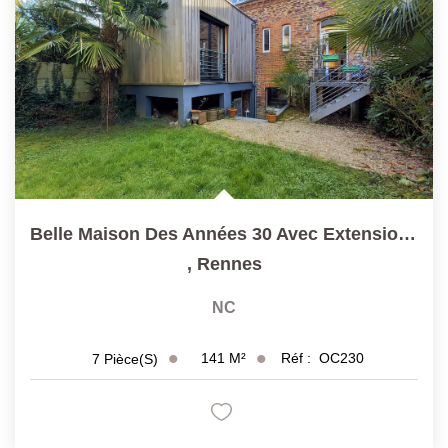
Belle Maison Des Années 30 Avec Extension T7 141 M² ...
,
Rennes
NC
141
M²
Réf :
OC230
7
Pièce(s)