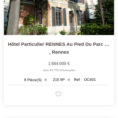
Hôtel Particulier RENNES Au Pied Du Parc Du Thabor
,
Rennes
1 664 000 €
dont 4% TTC d'honoraires
215
M²
Réf :
OC401
8
Pièce(s)