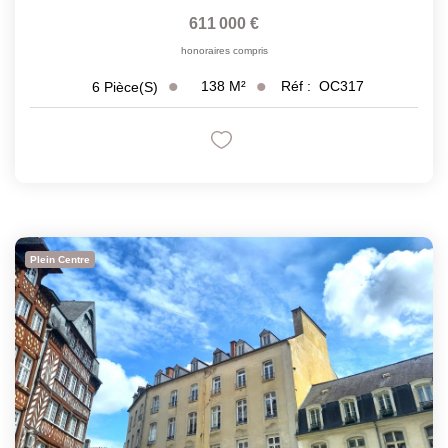
611 000 €
honoraires compris
138
M²
Réf :
OC317
6
Pièce(s)
Plein Centre