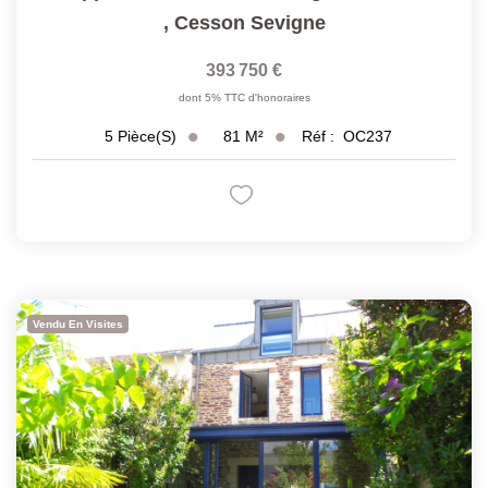
,
Cesson Sevigne
393 750 €
dont 5% TTC d'honoraires
81
M²
Réf :
OC237
5
Pièce(s)
Vendu En Visites