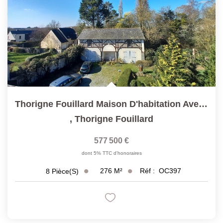
Thorigne Fouillard Maison D'habitation Avec Parc Et...
,
Thorigne Fouillard
577 500 €
dont 5% TTC d'honoraires
276
M²
Réf :
OC397
8
Pièce(s)