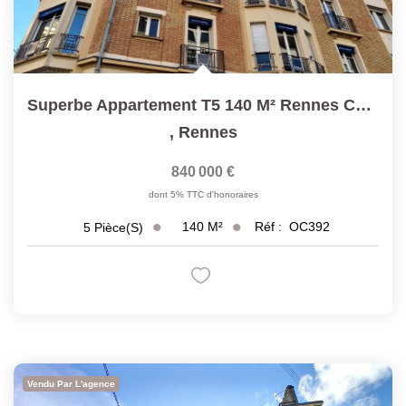
Superbe Appartement T5 140 M² Rennes Centre Historique
,
Rennes
840 000 €
dont 5% TTC d'honoraires
140
M²
Réf :
OC392
5
Pièce(s)
Vendu Par L'agence