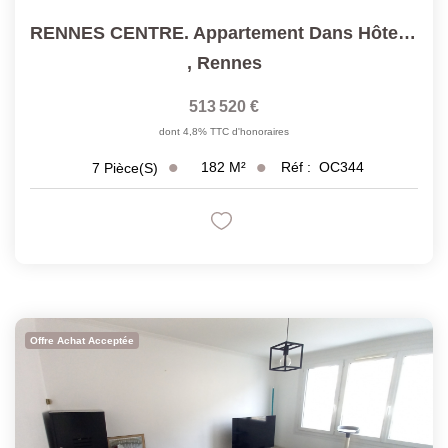
RENNES CENTRE. Appartement Dans Hôtel Particulier. T7...
,
Rennes
513 520 €
dont 4,8% TTC d'honoraires
182
M²
Réf :
OC344
7
Pièce(s)
Offre Achat Acceptée