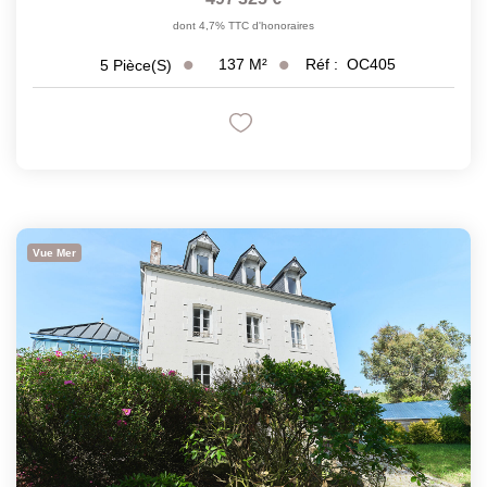
dont 4,7% TTC d'honoraires
137
M²
Réf :
OC405
5
Pièce(s)
Vue Mer