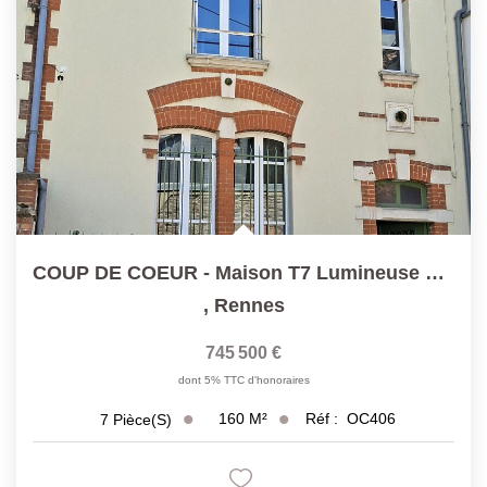
COUP DE COEUR - Maison T7 Lumineuse Et Au Calme Proche Des...
,
Rennes
745 500 €
dont 5% TTC d'honoraires
160
M²
Réf :
OC406
7
Pièce(s)