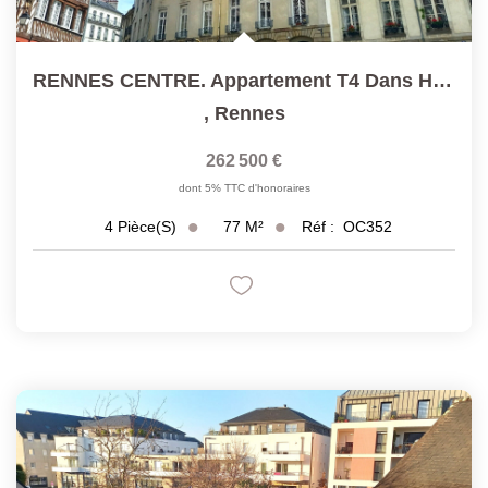
RENNES CENTRE. Appartement T4 Dans Hôtel Particulier D'une...
,
Rennes
262 500 €
dont 5% TTC d'honoraires
77
M²
Réf :
OC352
4
Pièce(s)