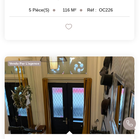
116
M²
Réf :
OC226
5
Pièce(s)
Vendu Par L'agence