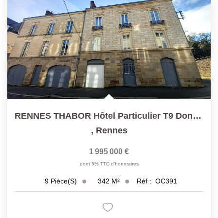
RENNES THABOR Hôtel Particulier T9 Donnant Sur Jardin Sud
,
Rennes
1 995 000 €
dont 5% TTC d'honoraires
342
M²
Réf :
OC391
9
Pièce(s)