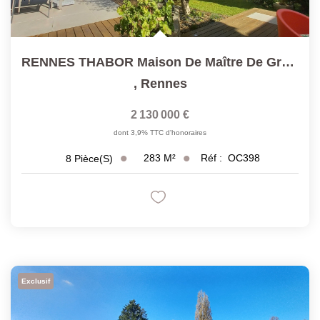
RENNES THABOR Maison De Maître De Grand Confort 8 Pièces
,
Rennes
2 130 000 €
dont 3,9% TTC d'honoraires
283
M²
Réf :
OC398
8
Pièce(s)
Exclusif