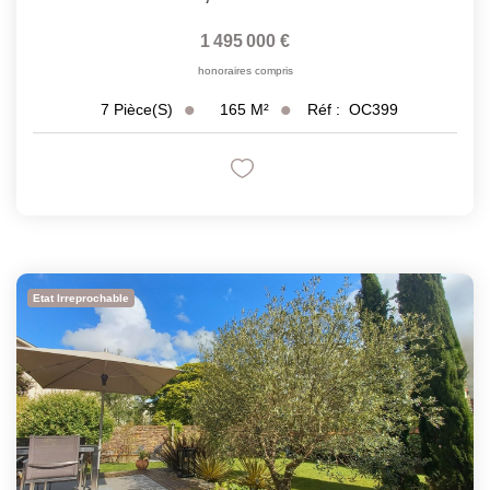
1 495 000 €
honoraires compris
165
M²
Réf :
OC399
7
Pièce(s)
Etat Irreprochable