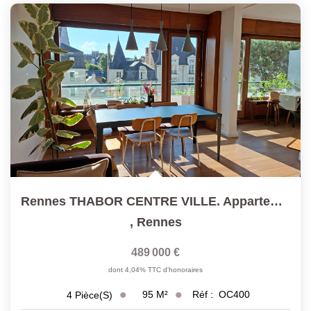
Rennes THABOR CENTRE VILLE. Appartement 95 M² Habitables...
,
Rennes
489 000 €
dont 4,04% TTC d'honoraires
95
M²
Réf :
OC400
4
Pièce(s)