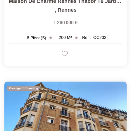
Maison De Charme Rennes Thabor T8 Jardin Clos Et Arboré...
,
Rennes
1 260 000 €
200
M²
Réf :
OC232
8
Pièce(s)
Prestige Et Standing