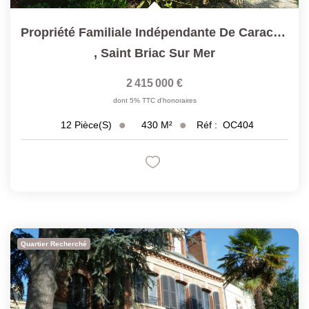
Propriété Familiale Indépendante De Caractère Avec Vue Sur...
,
Saint Briac Sur Mer
2 415 000 €
dont 5% TTC d'honoraires
430
M²
Réf :
OC404
12
Pièce(s)
Quartier Recherché