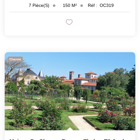
150
M²
Réf :
OC319
7
Pièce(s)
Charme