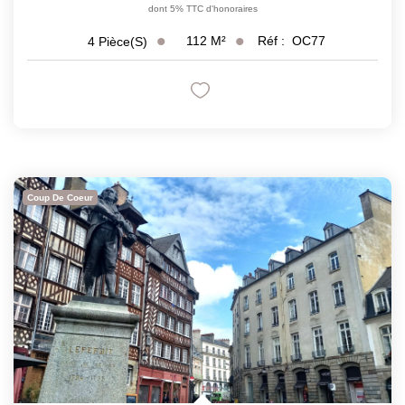
dont 5% TTC d'honoraires
112
M²
Réf :
OC77
4
Pièce(s)
Coup De Coeur