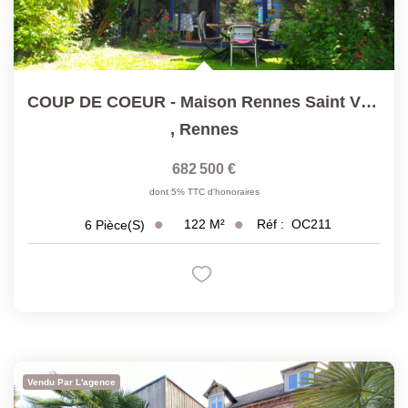
COUP DE COEUR - Maison Rennes Saint Vincent T6 Lumineuse...
,
Rennes
682 500 €
dont 5% TTC d'honoraires
122
M²
Réf :
OC211
6
Pièce(s)
Vendu Par L'agence