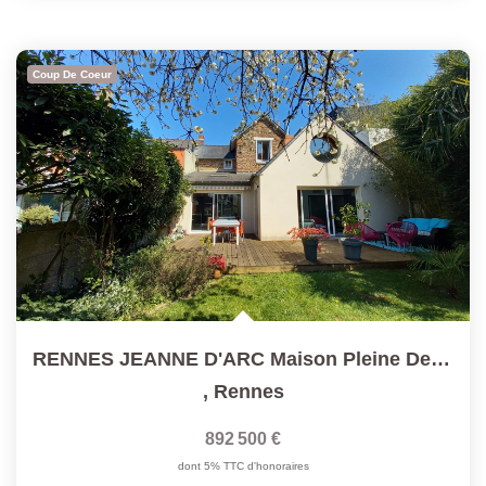
Coup De Coeur
RENNES JEANNE D'ARC Maison Pleine De Charme.150 M²...
,
Rennes
892 500 €
dont 5% TTC d'honoraires