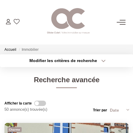
06.14.98.69.34
ACHETER
Accueil
Immobilier
Modifier les critères de recherche
Type de transaction
Localisation
LOUER
Acheter
Localisation
Recherche avancée
Type de bien
ESTIMER
Sélectionnez...
Surface min
Plus de critères
Budget max
L'AGENCE
Afficher la carte
50 annonce(s) trouvée(s)
Trier par
Créer une alerte
CONTACT
Charme