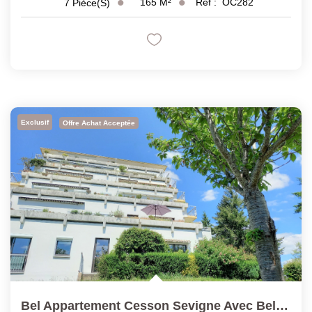
165
M²
Réf :
OC282
7
Pièce(s)
Exclusif
Offre Achat Acceptée
Bel Appartement Cesson Sevigne Avec Belle Terrasse Sud...