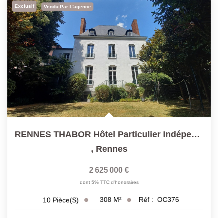
Exclusif
Vendu Par L'agence
RENNES THABOR Hôtel Particulier Indépendant T10
,
Rennes
2 625 000 €
dont 5% TTC d'honoraires
308
M²
Réf :
OC376
10
Pièce(s)